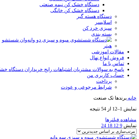
دستگاه خشک کن نیمه صنعتی
دستگاه خشک کن خانگی
دستگاه هسته گیر
اسلایسر
سبزی خرد کن
بسته بندی
وان شستشو
هیتر
مقالات اموزشی
فروش انواع نهال
تماس با ما
پاسخ به سوالات مشتریان اشتباهات رایج خریداران دستگاه خشک ک
حساب کاربری من
پرداخت
شرایط مرجوعی و عودت
خانه
برندها
تک صنعت
مرتب‌سازی
نمایش 1–12 از 54 نتیجه
بر
مشاهده فیلترها
اساس
نمایش
9
12
18
24
جدیدترین