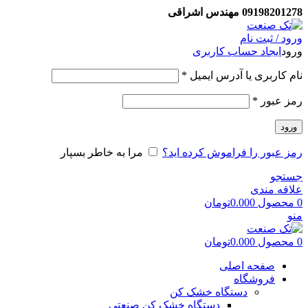
09198201278 مهندس اشراقی
ورود / ثبت نام
ورود
ایجاد حساب کاربری
نام کاربری یا آدرس ایمیل
*
رمز عبور
*
ورود
رمز عبور را فراموش کرده اید؟
مرا به خاطر بسپار
جستجو
علاقه مندی
0
محصول
0.000
تومان
منو
0
محصول
0.000
تومان
صفحه اصلی
فروشگاه
دستگاه خشک کن
دستگاه خشک کن صنعتی