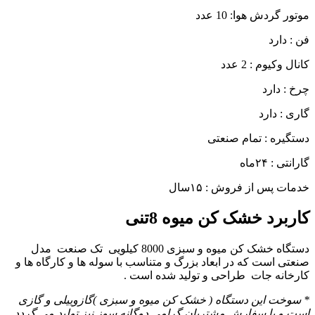
موتور گردش هوا: 10 عدد
فن : دارد
کانال وکیوم : 2 عدد
چرخ : دارد
گاری : دارد
دستگیره : تمام صنعتی
گارانتی : ۲۴ماه
خدمات پس از فروش : ۱۵سال
کاربرد
خشک کن میوه 8تنی
دستگاه خشک کن میوه و سبزی 8000 کیلویی تک صنعت مدل
صنعتی است که در ابعاد بزرگ و متناسب با سوله ها و کارگاه ها و
کارخانه جات طراحی و تولید شده است .
* سوخت این دستگاه ( خشک کن میوه و سبزی )گازوییلی و گازی
است و با سفارش مشتریان گرامی دوگانه سوز نیز تولید می گردد .