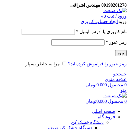
09198201278 مهندس اشراقی
ورود / ثبت نام
ورود
ایجاد حساب کاربری
نام کاربری یا آدرس ایمیل
*
رمز عبور
*
ورود
رمز عبور را فراموش کرده اید؟
مرا به خاطر بسپار
جستجو
علاقه مندی
0
محصول
0.000
تومان
منو
0
محصول
0.000
تومان
صفحه اصلی
فروشگاه
دستگاه خشک کن
دستگاه خشک کن صنعتی