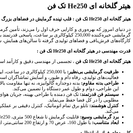
هیتر گلخانه ای He250 تک فن
هیتر گلخانه ای He250 تک فن : قلب تپنده گرمایش در فضاهای بزرگ و متنوع
در دنیای امروز که بهره‌وری و کارایی حرف اول را می‌زند، تأمین گ
گرمایشی خیره‌کننده 250,000 کیلوکالری بر ساع
کارگاه‌های فرش‌بافی و فضاهای تولیدی گرفته تا سالن‌های همایش، سین
قدرت مهندسی در هیتر گلخانه ای He250 تک فن :
هیتر گلخانه ای He250 تک فن
، تجسمی از مهندسی دقیق و کارآمد اس
ظرفیت گرمایشی بی‌نظیر:
با 250,000 کیلوکالری در 
فعالیت‌های تولیدی، رفاه دام و طیور، و آسایش تماشاگران است
طراحی بدنه مقاوم:
بدنه دوجداره گالوانیزه، نه تنها مقاومت ب
این طراحی، دوام و طول عمر دستگاه را تضمین می‌کند.
سیستم فن قدرتمند:
تک فن دمنده با طراحی بهینه، جریان هوای
مطلوبی را در کل فضا حفظ می‌نماید.
کنترل هوشمند:
تابلو برق تمام اتوماتیک، کنترل دقیقی بر عملک
می‌کند.
برد گرمایشی وسیع:
قابلیت گرمایش تا شعاع 500 متری، He250 را به گزینه‌ای ایده‌آل برای فضاهای بسیار بزرگ تبدیل کرده است، جایی که هیترهای معمولی قادر به پوشش‌دهی نیستند.
ابعاد متناسب:
با طول 160، عرض 70 و ارتفاع 200 سانتی‌متر، این هیتر به گونه‌ای طراحی شده است که امکان نصب و جانمایی آن در فضاهای مختلف، حتی با محدودیت‌های ابعادی، فراهم باشد.
کاربردهای فراتر از انتظار: