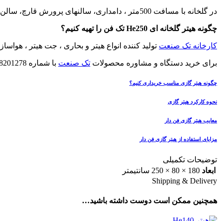
در گلخانه با مسافت 500متر ، دامداری، سالنهای پرورش قارچ، سالن های پرورش مرغ گوشتی،سالن پرورش بلدرچین، گلخانه و باغچه-رستورانهای مختلف-فروشگاهها-ادارات-مساجد-مدارس-ورزشگاه ها
چگونه هیتر گلخانه ای He250 تک فن را تهیه کنیم؟
کارخانه تک صنعت
تولید کننده انواع هیتر و بحاری ، جت هیتر ، هواساز
برای خرید دستگاه و مشاوره محصولات
تک صنعت
با شماره 09198201278
چگونه هیتر گازی مناسب خریداری کنیم؟
نحوه کارکرد هیتر گازی
معایب هیتر گازی فن دار
مزایای استفاده از هیتر گازی فن دار
توضیحات تکمیلی
ابعاد
180 × 80 × 250 سانتیمتر
Shipping & Delivery
همچنین ممکن است دوست داشته باشید…