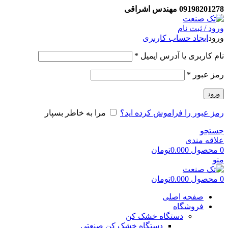
09198201278 مهندس اشراقی
ورود / ثبت نام
ورود
ایجاد حساب کاربری
نام کاربری یا آدرس ایمیل
*
رمز عبور
*
ورود
رمز عبور را فراموش کرده اید؟
مرا به خاطر بسپار
جستجو
علاقه مندی
0
محصول
0.000
تومان
منو
0
محصول
0.000
تومان
صفحه اصلی
فروشگاه
دستگاه خشک کن
دستگاه خشک کن صنعتی