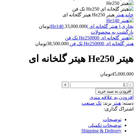
خانه
هیتر
هیتر He250 هیتر گلخانه ای
بخاری ( هیتر گلخانه ای )He140
33,000.000
تومان
بازگشت به محصولات
هیتر گلخانه ای He250000 تک فن
38,500.000
تومان
هیتر He250 هیتر گلخانه ای
45,000.000
تومان
هیتر
He250
افزودن به سبد خرید
هیتر
افزودن به علاقه مندی
گلخانه
دسته:
هیتر
برند:
تک صنعت
ای
اشتراک گذاری:
عدد
توضیحات
توضیحات تکمیلی
Shipping & Delivery