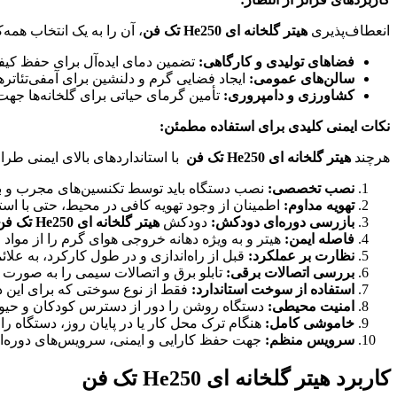
انعطاف‌پذیری
هیتر گلخانه ای He250 تک فن
، آن را به یک انتخاب همه‌
فضاهای تولیدی و کارگاهی:
تضمین دمای ایده‌آل برای حفظ کیف
سالن‌های عمومی:
ایجاد فضایی گرم و دلنشین برای آمفی‌تئاتره
کشاورزی و دامپروری:
تأمین گرمای حیاتی برای گلخانه‌ها جه
نکات ایمنی کلیدی برای استفاده مطمئن:
هرچند
هیتر گلخانه ای He250 تک فن
با استانداردهای بالای ایمنی طر
نصب تخصصی:
نصب دستگاه باید توسط تکنسین‌های مجرب و با 
تهویه مداوم:
اطمینان از وجود تهویه کافی در محیط، حتی با اس
بازرسی دوره‌ای دودکش:
دودکش
هیتر گلخانه ای He250 تک فن
فاصله ایمن:
هیتر و به ویژه دهانه خروجی هوای گرم را از مواد 
نظارت بر عملکرد:
قبل از راه‌اندازی و در طول کارکرد، به علا
بررسی اتصالات برقی:
تابلو برق و اتصالات سیمی را به صورت د
استفاده از سوخت استاندارد:
فقط از نوع سوختی که برای این د
امنیت محیطی:
دستگاه روشن را دور از دسترس کودکان و حیوان
خاموشی کامل:
هنگام ترک محل کار یا در پایان روز، دستگاه ر
سرویس منظم:
جهت حفظ کارایی و ایمنی، سرویس‌های دوره‌ای 
کاربرد
هیتر گلخانه ای He250 تک فن