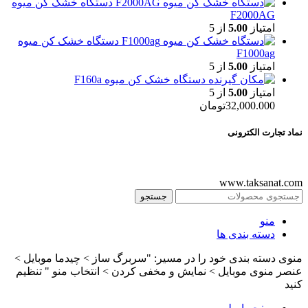
دستگاه خشک کن میوه
F2000AG
امتیاز
5.00
از 5
دستگاه خشک کن میوه
F1000ag
امتیاز
5.00
از 5
دستگاه خشک کن میوه F160a
امتیاز
5.00
از 5
32,000.000
تومان
نماد تجارت الکترونی
www.taksanat.com
جستجو
منو
دسته بندی ها
منوی دسته بندی خود را در مسیر: "سربرگ ساز > چیدما موبایل >
عنصر منوی موبایل > نمایش و مخفی کردن > انتخاب منو " تنظیم
کنید