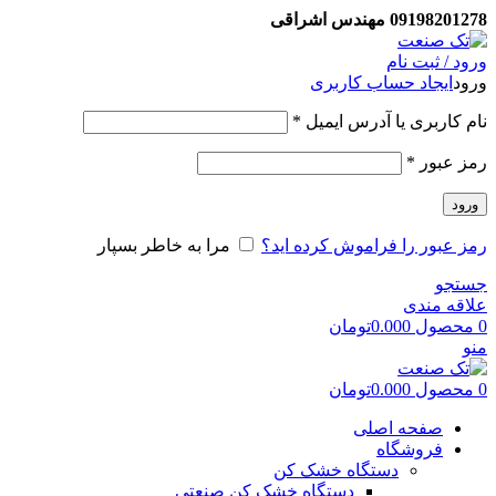
09198201278 مهندس اشراقی
ورود / ثبت نام
ورود
ایجاد حساب کاربری
نام کاربری یا آدرس ایمیل
*
رمز عبور
*
ورود
رمز عبور را فراموش کرده اید؟
مرا به خاطر بسپار
جستجو
علاقه مندی
0
محصول
0.000
تومان
منو
0
محصول
0.000
تومان
صفحه اصلی
فروشگاه
دستگاه خشک کن
دستگاه خشک کن صنعتی