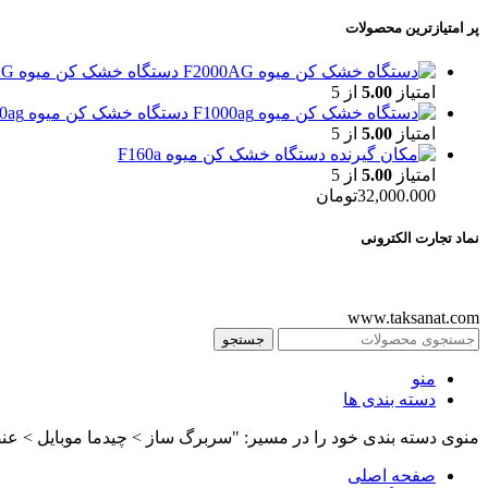
پر امتیازترین محصولات
دستگاه خشک کن میوه F2000AG
امتیاز
5.00
از 5
دستگاه خشک کن میوه F1000ag
امتیاز
5.00
از 5
دستگاه خشک کن میوه F160a
امتیاز
5.00
از 5
32,000.000
تومان
نماد تجارت الکترونی
www.taksanat.com
جستجو
منو
دسته بندی ها
منوی دسته بندی خود را در مسیر: "سربرگ ساز > چیدما موبایل > عنص
صفحه اصلی