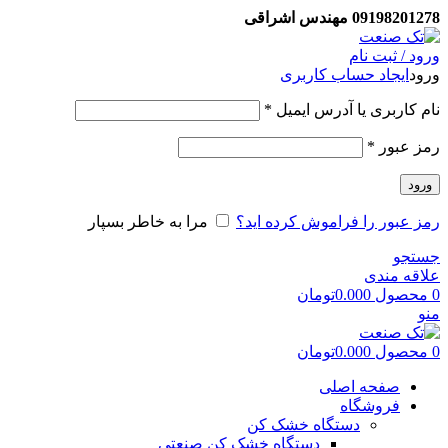
09198201278 مهندس اشراقی
ورود / ثبت نام
ورود
ایجاد حساب کاربری
نام کاربری یا آدرس ایمیل
*
رمز عبور
*
ورود
رمز عبور را فراموش کرده اید؟
مرا به خاطر بسپار
جستجو
علاقه مندی
0
محصول
0.000
تومان
منو
0
محصول
0.000
تومان
صفحه اصلی
فروشگاه
دستگاه خشک کن
دستگاه خشک کن صنعتی