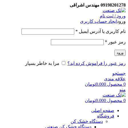
09198201278 مهندس اشراقی
ورود / ثبت نام
ورود
ایجاد حساب کاربری
نام کاربری یا آدرس ایمیل
*
رمز عبور
*
ورود
رمز عبور را فراموش کرده اید؟
مرا به خاطر بسپار
جستجو
علاقه مندی
0
محصول
0.000
تومان
منو
0
محصول
0.000
تومان
صفحه اصلی
فروشگاه
دستگاه خشک کن
دستگاه خشک کن صنعتی